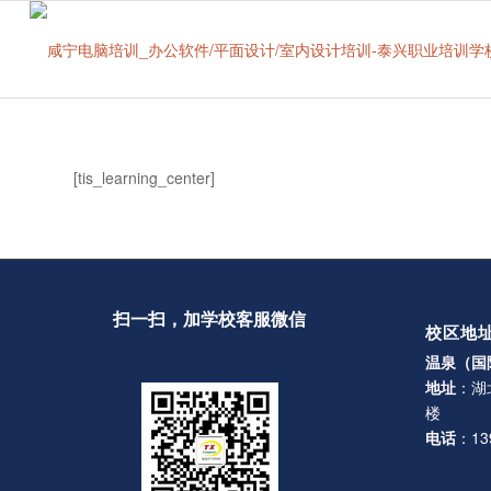
[tis_learning_center]
扫一扫，加学校客服微信
校区地
温泉（国
地址
：湖
楼
电话
：139