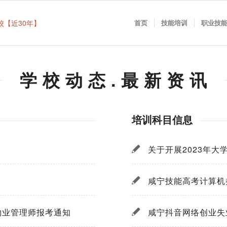
首页
技能培训
职业技
学 校 动 态 . 最 新 资 讯
培训科目信息
关于开展2023年大
咸宁技能高考计算机
/物业管理师报考通知
咸宁抖音网络创业失